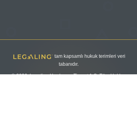
tam kapsamlı hukuk terimleri veri
tabanıdır.
© 2026, Legaling Yazılım ve Ticaret A.Ş. Tüm Hakları
Saklıdır
Veri Sahibi Başvuru Formu
Aydınlatma Metni
Kullanım Koşulları ve Üyelik Sözleşmesi
Çerez Politikası